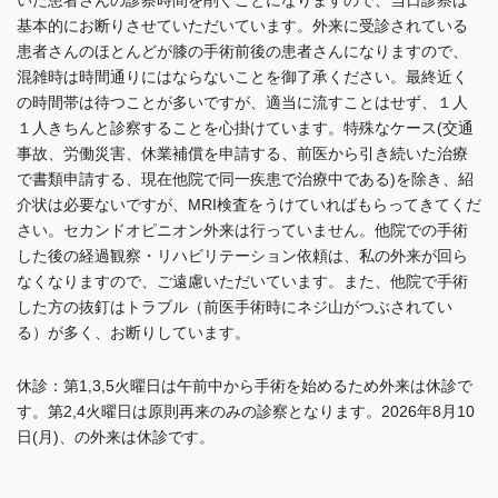
基本的にお断りさせていただいています。外来に受診されている
患者さんのほとんどが膝の手術前後の患者さんになりますので、
混雑時は時間通りにはならないことを御了承ください。最終近く
の時間帯は待つことが多いですが、適当に流すことはせず、１人
１人きちんと診察することを心掛けています。特殊なケース(交通
事故、労働災害、休業補償を申請する、前医から引き続いた治療
で書類申請する、現在他院で同一疾患で治療中である)を除き、紹
介状は必要ないですが、MRI検査をうけていればもらってきてくだ
さい。セカンドオピニオン外来は行っていません。他院での手術
した後の経過観察・リハビリテーション依頼は、私の外来が回ら
なくなりますので、ご遠慮いただいています。また、他院で手術
した方の抜釘はトラブル（前医手術時にネジ山がつぶされてい
る）が多く、お断りしています
。
休診：第1,3,5火曜日は午前中から手術を始めるため外来は休診で
す。
第2,4火曜日は
原則再来のみの診察となります。2026年8月10
日(月)、の外来は休診です。