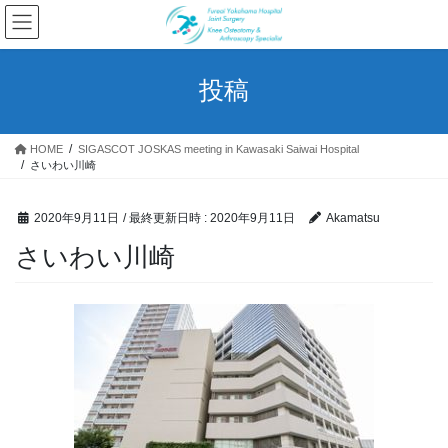
コ
ナ
ン
ビ
テ
ゲ
ン
ー
投稿
ツ
シ
へ
ョ
ス
ン
HOME
SIGASCOT JOSKAS meeting in Kawasaki Saiwai Hospital
キ
に
さいわい川崎
ッ
移
プ
動
2020年9月11日
/ 最終更新日時 :
2020年9月11日
Akamatsu
さいわい川崎