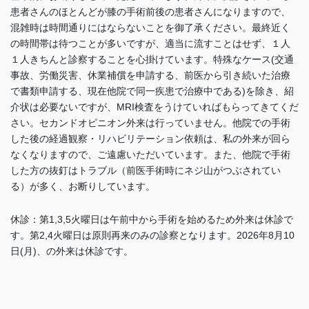
患者さんのほとんどが膝の手術前後の患者さんになりますので、
混雑時は時間通りにはならないことを御了承ください。最終近く
の時間帯は待つことが多いですが、適当に流すことはせず、１人
１人きちんと診察することを心掛けています。特殊なケース(交通
事故、労働災害、休業補償を申請する、前医から引き続いた治療
で書類申請する、現在他院で同一疾患で治療中である)を除き、紹
介状は必要ないですが、MRI検査をうけていればもらってきてくだ
さい。セカンドオピニオン外来は行っていません。他院での手術
した後の経過観察・リハビリテーション依頼は、私の外来が回ら
なくなりますので、ご遠慮いただいています。また、他院で手術
した方の抜釘はトラブル（前医手術時にネジ山がつぶされてい
る）が多く、お断りしています
。
休診：第1,3,5火曜日は午前中から手術を始めるため外来は休診で
す。
第2,4火曜日は
原則再来のみの診察となります。2026年8月10
日(月)、の外来は休診です。