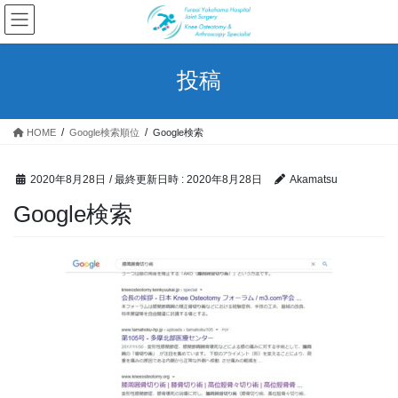
コ
ナ
ン
ビ
テ
ゲ
ン
ー
投稿
ツ
シ
へ
ョ
ス
ン
HOME
Google検索順位
Google検索
キ
に
ッ
移
プ
動
2020年8月28日
/ 最終更新日時 :
2020年8月28日
Akamatsu
Google検索