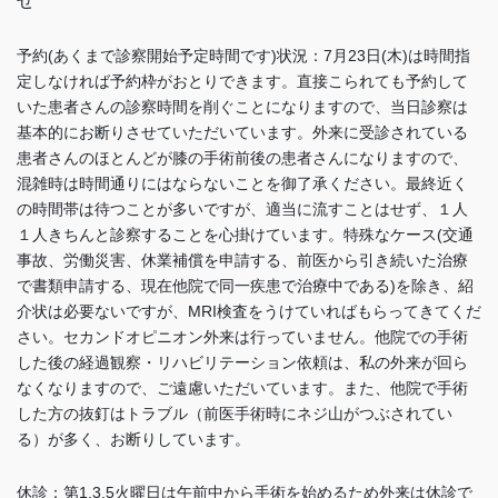
せ
予約(あくまで診察開始予定時間です)状況：7月23日(木)は時間指
定しなければ予約枠がおとりできます。直接こられても予約して
いた患者さんの診察時間を削ぐことになりますので、当日診察は
基本的にお断りさせていただいています。外来に受診されている
患者さんのほとんどが膝の手術前後の患者さんになりますので、
混雑時は時間通りにはならないことを御了承ください。最終近く
の時間帯は待つことが多いですが、適当に流すことはせず、１人
１人きちんと診察することを心掛けています。特殊なケース(交通
事故、労働災害、休業補償を申請する、前医から引き続いた治療
で書類申請する、現在他院で同一疾患で治療中である)を除き、紹
介状は必要ないですが、MRI検査をうけていればもらってきてくだ
さい。セカンドオピニオン外来は行っていません。他院での手術
した後の経過観察・リハビリテーション依頼は、私の外来が回ら
なくなりますので、ご遠慮いただいています。また、他院で手術
した方の抜釘はトラブル（前医手術時にネジ山がつぶされてい
る）が多く、お断りしています
。
休診：第1,3,5火曜日は午前中から手術を始めるため外来は休診で