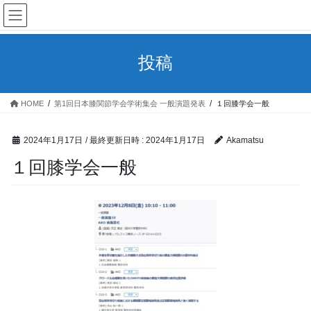
コ
ナ
ン
ビ
テ
ゲ
ン
ー
投稿
ツ
シ
へ
ョ
ス
ン
HOME
第1回日本膝関節学会学術集会 一般演題発表
１回膝学会一般
キ
に
ッ
移
プ
動
2024年1月17日
/ 最終更新日時 :
2024年1月17日
Akamatsu
１回膝学会一般