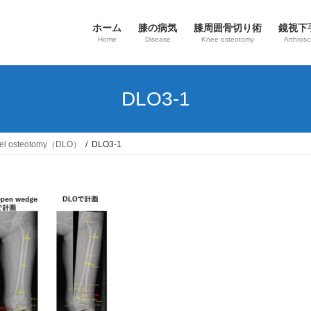
ホーム
膝の病気
​膝周囲骨切り術
鏡視下
Home
Disease
Knee osteotomy
Arthros
DLO3-1
vel osteotomy（DLO）
DLO3-1