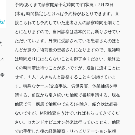
予約(あくまで診察開始予定時間です)状況：7月23日
(木)は時間指定しなければ予約枠がおとりできます。直
接こられても予約していた患者さんの診察時間を削ぐこ
とになりますので、当日診察は基本的にお断りさせてい
ただいています。外来に受診されている患者さんのほと
約
んどが膝の手術前後の患者さんになりますので、混雑時
は時間通りにはならないことを御了承ください。最終近
,4
くの時間帯は待つことが多いですが、適当に流すことは
射希
せず、１人１人きちんと診察することを心掛けていま
す。特殊なケース(交通事故、労働災害、休業補償を申
請する、前医から引き続いた治療で書類申請する、現在
他院で同一疾患で治療中である)を除き、紹介状は必要
ないですが、MRI検査をうけていればもらってきてくだ
さい。セカンドオピニオン外来は行っていません。他院
での手術した後の経過観察・リハビリテーション依頼