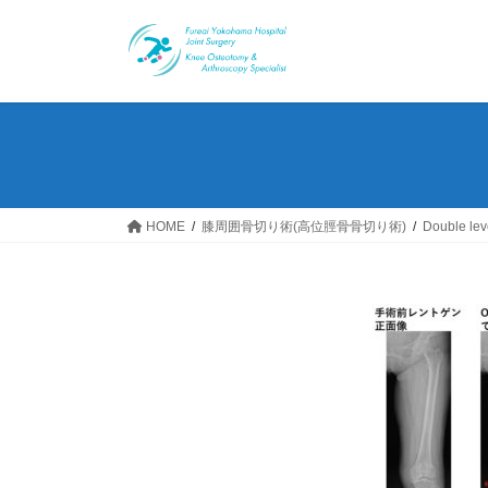
コ
ナ
ン
ビ
テ
ゲ
ン
ー
ツ
シ
へ
ョ
ス
ン
キ
に
ッ
移
HOME
​膝周囲骨切り術(高位脛骨骨切り術)
Double le
プ
動