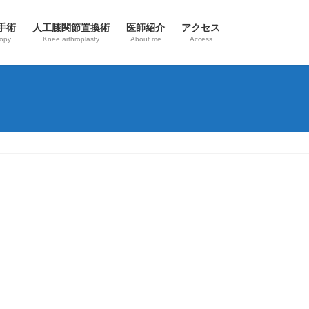
手術
人工膝関節置換術
医師紹介
アクセス
copy
Knee arthroplasty
About me
Access