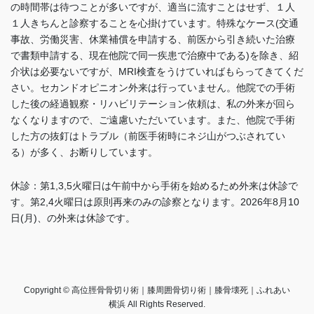
の時間帯は待つことが多いですが、適当に流すことはせず、１人
１人きちんと診察することを心掛けています。特殊なケース(交通
事故、労働災害、休業補償を申請する、前医から引き続いた治療
で書類申請する、現在他院で同一疾患で治療中である)を除き、紹
介状は必要ないですが、MRI検査をうけていればもらってきてくだ
さい。セカンドオピニオン外来は行っていません。他院での手術
した後の経過観察・リハビリテーション依頼は、私の外来が回ら
なくなりますので、ご遠慮いただいています。また、他院で手術
した方の抜釘はトラブル（前医手術時にネジ山がつぶされてい
る）が多く、お断りしています
。
休診：第1,3,5火曜日は午前中から手術を始めるため外来は休診で
す。
第2,4火曜日は
原則再来のみの診察となります。2026年8月10
日(月)、の外来は休診です。
Copyright © 高位脛骨骨切り術｜膝周囲骨切り術｜膝骨壊死｜ふれあい
横浜 All Rights Reserved.