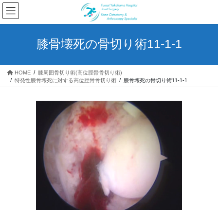
コ
ナ
ン
ビ
テ
ゲ
ン
ー
膝骨壊死の骨切り術11-1-1
ツ
シ
へ
ョ
ス
ン
HOME
​膝周囲骨切り術(高位脛骨骨切り術)
キ
に
​特発性膝骨壊死に対する高位脛骨骨切り術
膝骨壊死の骨切り術11-1-1
ッ
移
プ
動