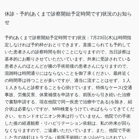
休診・予約(あくまで診察開始予定時間です)状況のお知ら
せ
予約(あくまで診察開始予定時間です)状況：7月23日(木)は時間指
定しなければ予約枠がおとりできます。直接こられても予約して
いた患者さんの診察時間を削ぐことになりますので、当日診察は
基本的にお断りさせていただいています。外来に受診されている
患者さんのほとんどが膝の手術前後の患者さんになりますので、
混雑時は時間通りにはならないことを御了承ください。最終近く
の時間帯は待つことが多いですが、適当に流すことはせず、１人
１人きちんと診察することを心掛けています。特殊なケース(交通
事故、労働災害、休業補償を申請する、前医から引き続いた治療
で書類申請する、現在他院で同一疾患で治療中である)を除き、紹
介状は必要ないですが、MRI検査をうけていればもらってきてくだ
さい。セカンドオピニオン外来は行っていません。他院での手術
した後の経過観察・リハビリテーション依頼は、私の外来が回ら
なくなりますので、ご遠慮いただいています。また、他院で手術
した方の抜釘はトラブル（前医手術時にネジ山がつぶされてい