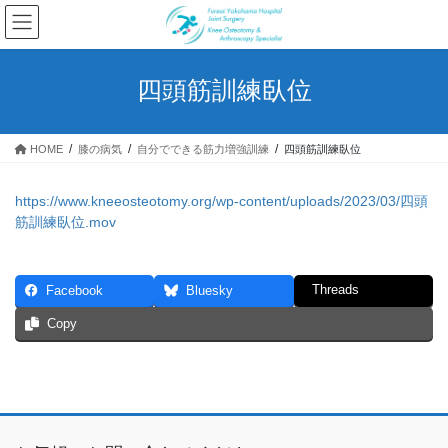
コ
ナ
ン
ビ
テ
ゲ
ン
ー
四頭筋訓練臥位
ツ
シ
へ
ョ
ス
ン
HOME
膝の病気
自分でできる筋力増強訓練
四頭筋訓練臥位
キ
に
ッ
移
プ
動
https://www.kneeosteotomy.org/wp-content/uploads/2023/03/四頭
筋訓練臥位.mov
Threads
Facebook
Bluesky
Copy