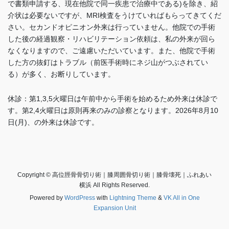
で書類申請する、現在他院で同一疾患で治療中である)を除き、紹
介状は必要ないですが、MRI検査をうけていればもらってきてくだ
さい。セカンドオピニオン外来は行っていません。他院での手術
した後の経過観察・リハビリテーション依頼は、私の外来が回ら
なくなりますので、ご遠慮いただいています。また、他院で手術
した方の抜釘はトラブル（前医手術時にネジ山がつぶされてい
る）が多く、お断りしています
。
休診：第1,3,5火曜日は午前中から手術を始めるため外来は休診で
す。
第2,4火曜日は
原則再来のみの診察となります。2026年8月10
日(月)、の外来は休診です。
Copyright © 高位脛骨骨切り術｜膝周囲骨切り術｜膝骨壊死｜ふれあい
横浜 All Rights Reserved.
Powered by
WordPress
with
Lightning Theme
&
VK All in One
Expansion Unit