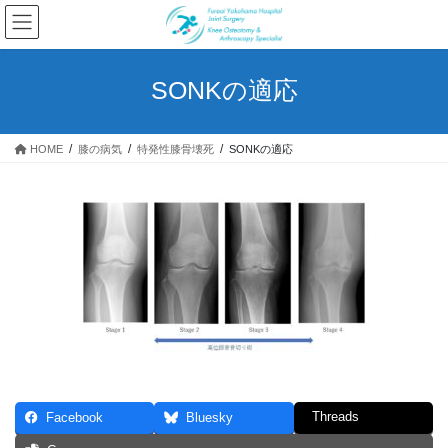
コ
ナ
ン
ビ
テ
ゲ
ン
ー
SONKの適応
ツ
シ
へ
ョ
ス
ン
HOME
膝の病気
​特発性膝骨壊死
SONKの適応
キ
に
ッ
移
プ
動
Threads
Facebook
Bluesky