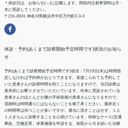
＊休診日は、お知らせ(→)に記載します。関節内注射希望時は月・
木に受診してください。
〒231-0031 神奈川県横浜市中区万代町2-3-3
休診・予約(あくまで診察開始予定時間です)状況のお知ら
せ
予約(あくまで診察開始予定時間です)状況：7月23日(木)は時間指
定しなければ予約枠がおとりできます。直接こられても予約して
いた患者さんの診察時間を削ぐことになりますので、当日診察は
基本的にお断りさせていただいています。外来に受診されている
患者さんのほとんどが膝の手術前後の患者さんになりますので、
混雑時は時間通りにはならないことを御了承ください。最終近く
の時間帯は待つことが多いですが、適当に流すことはせず、１人
１人きちんと診察することを心掛けています。特殊なケース(交通
事故、労働災害、休業補償を申請する、前医から引き続いた治療