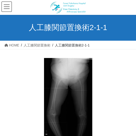
コ
ナ
ン
ビ
テ
ゲ
ン
ー
人工膝関節置換術2-1-1
ツ
シ
へ
ョ
ス
ン
HOME
人工膝関節置換術
人工膝関節置換術2-1-1
キ
に
ッ
移
プ
動