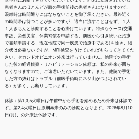
基本的にお断りさせていただいています。外来に受診されている
患者さんのほとんどが膝の手術前後の患者さんになりますので、
混雑時は時間通りにはならないことを御了承ください。最終近く
の時間帯は待つことが多いですが、適当に流すことはせず、１人
１人きちんと診察することを心掛けています。特殊なケース(交通
事故、労働災害、休業補償を申請する、前医から引き続いた治療
で書類申請する、現在他院で同一疾患で治療中である)を除き、紹
介状は必要ないですが、MRI検査をうけていればもらってきてくだ
さい。セカンドオピニオン外来は行っていません。他院での手術
した後の経過観察・リハビリテーション依頼は、私の外来が回ら
なくなりますので、ご遠慮いただいています。また、他院で手術
した方の抜釘はトラブル（前医手術時にネジ山がつぶされてい
る）が多く、お断りしています
。
休診：第1,3,5火曜日は午前中から手術を始めるため外来は休診で
す。
第2,4火曜日は
原則再来のみの診察となります。2026年8月10
日(月)、の外来は休診です。