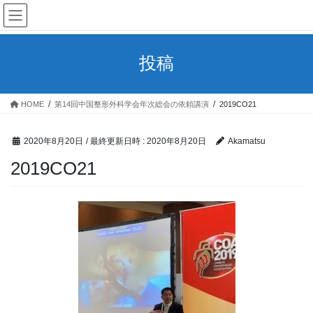
コ
ナ
ン
ビ
テ
ゲ
ン
ー
投稿
ツ
シ
へ
ョ
ス
ン
HOME
第14回中国整形外科学会年次総会の依頼講演
2019CO21
キ
に
ッ
移
プ
動
2020年8月20日
/ 最終更新日時 :
2020年8月20日
Akamatsu
2019CO21