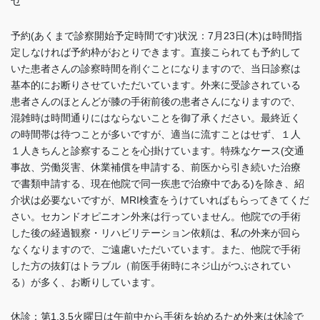
せ
予約(あくまで診察開始予定時間です)状況：7月23日(木)は時間指
定しなければ予約枠がおとりできます。直接こられても予約して
いた患者さんの診察時間を削ぐことになりますので、当日診察は
基本的にお断りさせていただいています。外来に受診されている
患者さんのほとんどが膝の手術前後の患者さんになりますので、
混雑時は時間通りにはならないことを御了承ください。最終近く
の時間帯は待つことが多いですが、適当に流すことはせず、１人
１人きちんと診察することを心掛けています。特殊なケース(交通
事故、労働災害、休業補償を申請する、前医から引き続いた治療
で書類申請する、現在他院で同一疾患で治療中である)を除き、紹
介状は必要ないですが、MRI検査をうけていればもらってきてくだ
さい。セカンドオピニオン外来は行っていません。他院での手術
した後の経過観察・リハビリテーション依頼は、私の外来が回ら
なくなりますので、ご遠慮いただいています。また、他院で手術
した方の抜釘はトラブル（前医手術時にネジ山がつぶされてい
る）が多く、お断りしています
。
休診：第1,3,5火曜日は午前中から手術を始めるため外来は休診で