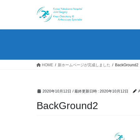
コ
ナ
ン
ビ
テ
ゲ
ン
ー
ツ
シ
へ
ョ
ス
ン
キ
に
ッ
移
HOME
新ホームページが完成しました
BackGround2
プ
動
2020年10月12日
/ 最終更新日時 :
2020年10月12日
BackGround2