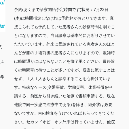
予約(あくまで診察開始予定時間です)状況：7月23日
(木)は時間指定しなければ予約枠がおとりできます。直
接こられても予約していた患者さんの診察時間を削ぐこ
とになりますので、当日診察は基本的にお断りさせてい
ただいています。外来に受診されている患者さんのほと
約
んどが膝の手術前後の患者さんになりますので、混雑時
は時間通りにはならないことを御了承ください。最終近
,4
くの時間帯は待つことが多いですが、適当に流すことは
射希
せず、１人１人きちんと診察することを心掛けていま
す。特殊なケース(交通事故、労働災害、休業補償を申
請する、前医から引き続いた治療で書類申請する、現在
他院で同一疾患で治療中である)を除き、紹介状は必要
ないですが、MRI検査をうけていればもらってきてくだ
さい。セカンドオピニオン外来は行っていません。他院