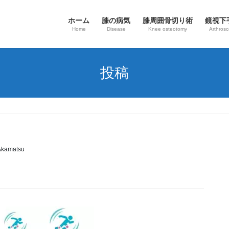
ホーム
膝の病気
​膝周囲骨切り術
鏡視下
Home
Disease
Knee osteotomy
Arthros
投稿
Akamatsu