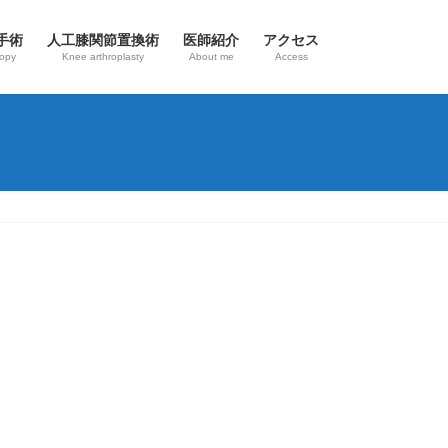
手術
人工膝関節置換術
医師紹介
アクセス
copy
Knee arthroplasty
About me
Access