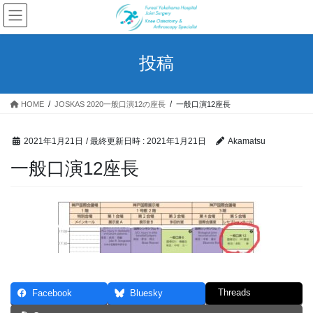
コ
ナ
ン
ビ
テ
ゲ
ン
ー
投稿
ツ
シ
へ
ョ
ス
ン
HOME
JOSKAS 2020一般口演12の座長
一般口演12座長
キ
に
ッ
移
プ
動
2021年1月21日
/ 最終更新日時 :
2021年1月21日
Akamatsu
一般口演12座長
Threads
Facebook
Bluesky