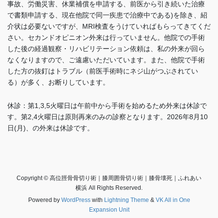
事故、労働災害、休業補償を申請する、前医から引き続いた治療
で書類申請する、現在他院で同一疾患で治療中である)を除き、紹
介状は必要ないですが、MRI検査をうけていればもらってきてくだ
さい。セカンドオピニオン外来は行っていません。他院での手術
した後の経過観察・リハビリテーション依頼は、私の外来が回ら
なくなりますので、ご遠慮いただいています。また、他院で手術
した方の抜釘はトラブル（前医手術時にネジ山がつぶされてい
る）が多く、お断りしています
。
休診：第1,3,5火曜日は午前中から手術を始めるため外来は休診で
す。
第2,4火曜日は
原則再来のみの診察となります。2026年8月10
日(月)、の外来は休診です。
Copyright © 高位脛骨骨切り術｜膝周囲骨切り術｜膝骨壊死｜ふれあい
横浜 All Rights Reserved.
Powered by
WordPress
with
Lightning Theme
&
VK All in One
Expansion Unit