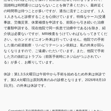
混雑時は時間通りにはならないことを御了承ください。最終近く
の時間帯は待つことが多いですが、適当に流すことはせず、１人
１人きちんと診察することを心掛けています。特殊なケース(交通
事故、労働災害、休業補償を申請する、前医から引き続いた治療
で書類申請する、現在他院で同一疾患で治療中である)を除き、紹
介状は必要ないですが、MRI検査をうけていればもらってきてくだ
さい。セカンドオピニオン外来は行っていません。他院での手術
した後の経過観察・リハビリテーション依頼は、私の外来が回ら
なくなりますので、ご遠慮いただいています。また、他院で手術
した方の抜釘はトラブル（前医手術時にネジ山がつぶされてい
る）が多く、お断りしています
。
休診：第1,3,5火曜日は午前中から手術を始めるため外来は休診で
す。
第2,4火曜日は
原則再来のみの診察となります。2026年8月10
日(月)、の外来は休診です。
Copyright © 高位脛骨骨切り術｜膝周囲骨切り術｜膝骨壊死｜ふれあい