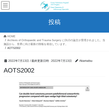
コ
ナ
ン
ビ
テ
ゲ
ン
ー
投稿
ツ
シ
へ
ョ
ス
ン
HOME
キ
に
Archives of Orthopaedic and Trauma Surgery にDLOの論文が受理されました。当
ッ
移
施設から、世界に向け最新の情報を発信しています。
プ
動
AOTS2002
2022年7月13日
/ 最終更新日時 :
2022年7月13日
Akamatsu
AOTS2002