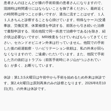
患者さんのほとんどが膝の手術前後の患者さんになりますので、
混雑時は時間通りにはならないことを御了承ください。最終近く
の時間帯は待つことが多いですが、適当に流すことはせず、１人
１人きちんと診察することを心掛けています。特殊なケース(交通
事故、労働災害、休業補償を申請する、前医から引き続いた治療
で書類申請する、現在他院で同一疾患で治療中である)を除き、紹
介状は必要ないですが、MRI検査をうけていればもらってきてくだ
さい。セカンドオピニオン外来は行っていません。他院での手術
した後の経過観察・リハビリテーション依頼は、私の外来が回ら
なくなりますので、ご遠慮いただいています。また、他院で手術
した方の抜釘はトラブル（前医手術時にネジ山がつぶされてい
る）が多く、お断りしています
。
休診：第1,3,5火曜日は午前中から手術を始めるため外来は休診で
す。
第2,4火曜日は
原則再来のみの診察となります。2026年8月10
日(月)、の外来は休診です。