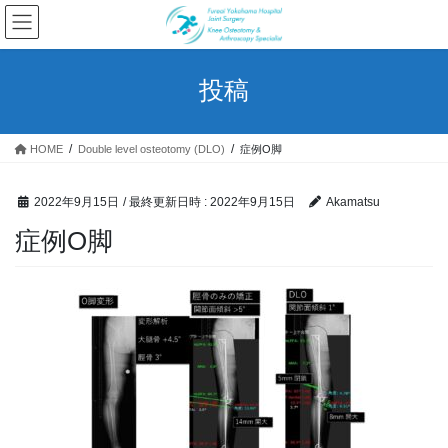
コ
ナ
ン
ビ
テ
ゲ
ン
ー
投稿
ツ
シ
へ
ョ
ス
ン
HOME
Double level osteotomy (DLO)
症例O脚
キ
に
ッ
移
プ
動
2022年9月15日
/ 最終更新日時 :
2022年9月15日
Akamatsu
症例O脚