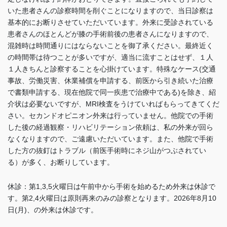
いた患者さんの診察時間を削ぐことになりますので、当日診察は
基本的にお断りさせていただいています。外来に受診されている
患者さんのほとんどが膝の手術前後の患者さんになりますので、
混雑時は時間通りにはならないことを御了承ください。最終近く
の時間帯は待つことが多いですが、適当に流すことはせず、１人
１人きちんと診察することを心掛けています。特殊なケース(交通
事故、労働災害、休業補償を申請する、前医から引き続いた治療
で書類申請する、現在他院で同一疾患で治療中である)を除き、紹
介状は必要ないですが、MRI検査をうけていればもらってきてくだ
さい。セカンドオピニオン外来は行っていません。他院での手術
した後の経過観察・リハビリテーション依頼は、私の外来が回ら
なくなりますので、ご遠慮いただいています。また、他院で手術
した方の抜釘はトラブル（前医手術時にネジ山がつぶされてい
る）が多く、お断りしています
。
休診：第1,3,5火曜日は午前中から手術を始めるため外来は休診で
す。
第2,4火曜日は
原則再来のみの診察となります。2026年8月10
日(月)、の外来は休診です。