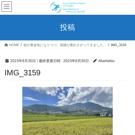
コ
ナ
ン
ビ
テ
ゲ
ン
ー
投稿
ツ
シ
へ
ョ
ス
ン
HOME
稲が黄金色になりつつ、稲穂が垂れさがってきました。
IMG_3159
キ
に
ッ
移
プ
動
2023年8月30日
/ 最終更新日時 :
2023年8月30日
Akamatsu
IMG_3159