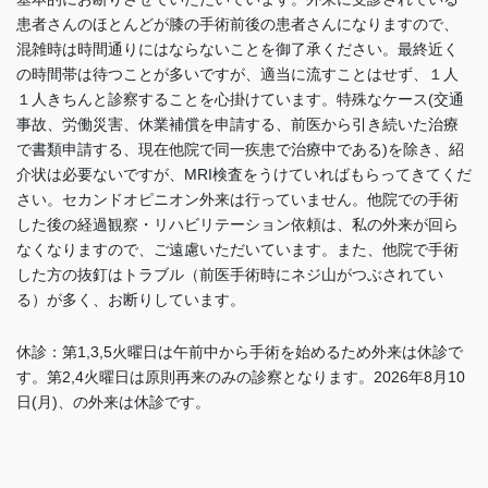
患者さんのほとんどが膝の手術前後の患者さんになりますので、
混雑時は時間通りにはならないことを御了承ください。最終近く
の時間帯は待つことが多いですが、適当に流すことはせず、１人
１人きちんと診察することを心掛けています。特殊なケース(交通
事故、労働災害、休業補償を申請する、前医から引き続いた治療
で書類申請する、現在他院で同一疾患で治療中である)を除き、紹
介状は必要ないですが、MRI検査をうけていればもらってきてくだ
さい。セカンドオピニオン外来は行っていません。他院での手術
した後の経過観察・リハビリテーション依頼は、私の外来が回ら
なくなりますので、ご遠慮いただいています。また、他院で手術
した方の抜釘はトラブル（前医手術時にネジ山がつぶされてい
る）が多く、お断りしています
。
休診：第1,3,5火曜日は午前中から手術を始めるため外来は休診で
す。
第2,4火曜日は
原則再来のみの診察となります。2026年8月10
日(月)、の外来は休診です。