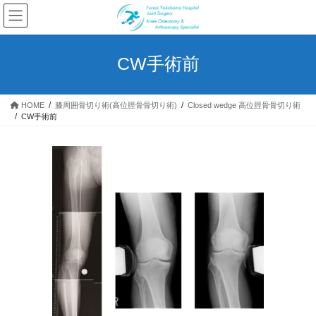
コ
ナ
ン
ビ
テ
ゲ
ン
ー
CW手術前
ツ
シ
へ
ョ
ス
ン
HOME
​膝周囲骨切り術(高位脛骨骨切り術)
Closed wedge 高位脛骨骨切り術
キ
に
CW手術前
ッ
移
プ
動