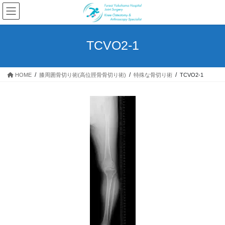
コ
ナ
ン
ビ
テ
ゲ
ン
ー
TCVO2-1
ツ
シ
へ
ョ
ス
ン
HOME
​膝周囲骨切り術(高位脛骨骨切り術)
特殊な骨切り術
TCVO2-1
キ
に
ッ
移
プ
動