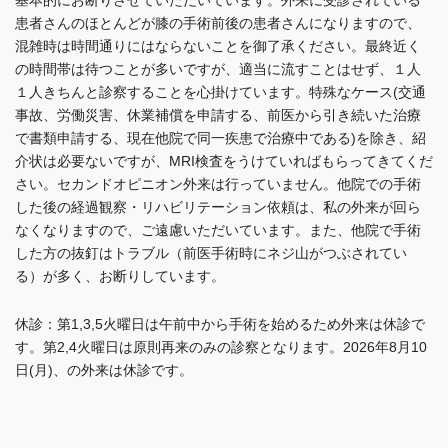
基本的にお断りさせていただいています。外来に受診されている
患者さんのほとんどが膝の手術前後の患者さんになりますので、
混雑時は時間通りにはならないことを御了承ください。最終近く
の時間帯は待つことが多いですが、適当に流すことはせず、１人
１人きちんと診察することを心掛けています。特殊なケース(交通
事故、労働災害、休業補償を申請する、前医から引き続いた治療
で書類申請する、現在他院で同一疾患で治療中である)を除き、紹
介状は必要ないですが、MRI検査をうけていればもらってきてくだ
さい。セカンドオピニオン外来は行っていません。他院での手術
した後の経過観察・リハビリテーション依頼は、私の外来が回ら
なくなりますので、ご遠慮いただいています。また、他院で手術
した方の抜釘はトラブル（前医手術時にネジ山がつぶされてい
る）が多く、お断りしています
。
休診：第1,3,5火曜日は午前中から手術を始めるため外来は休診で
す。
第2,4火曜日は
原則再来のみの診察となります。2026年8月10
日(月)、の外来は休診です。