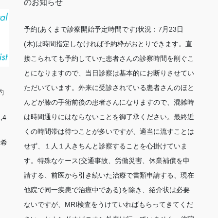
のお知らせ
予約(あくまで診察開始予定時間です)状況：7月23日
(木)は時間指定しなければ予約枠がおとりできます。直
接こられても予約していた患者さんの診察時間を削ぐこ
とになりますので、当日診察は基本的にお断りさせてい
ただいています。外来に受診されている患者さんのほと
約
んどが膝の手術前後の患者さんになりますので、混雑時
は時間通りにはならないことを御了承ください。最終近
,4
くの時間帯は待つことが多いですが、適当に流すことは
射希
せず、１人１人きちんと診察することを心掛けていま
す。特殊なケース(交通事故、労働災害、休業補償を申
請する、前医から引き続いた治療で書類申請する、現在
他院で同一疾患で治療中である)を除き、紹介状は必要
ないですが、MRI検査をうけていればもらってきてくだ