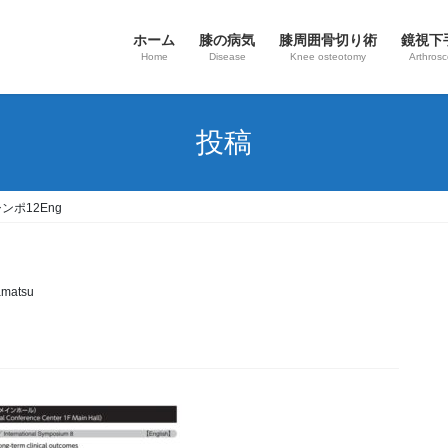
ホーム
膝の病気
​膝周囲骨切り術
鏡視下
Home
Disease
Knee osteotomy
Arthros
投稿
ンポ12Eng
matsu