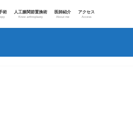
手術
人工膝関節置換術
医師紹介
アクセス
copy
Knee arthroplasty
About me
Access