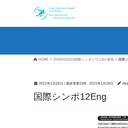
コ
ナ
ン
ビ
テ
ゲ
ン
ー
ツ
シ
へ
ョ
ス
ン
キ
に
ッ
移
HOME
JOSKAS2020国際シンポジウム8の座長
国際シ
プ
動
2021年1月26日
/ 最終更新日時 :
2021年1月26日
Aka
国際シンポ12Eng