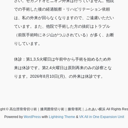
さい。セカンドオピニオン外来は行っていません。他院
での手術した後の経過観察・リハビリテーション依頼
は、私の外来が回らなくなりますので、ご遠慮いただい
ています。また、他院で手術した方の抜釘はトラブル
（前医手術時にネジ山がつぶされている）が多く、お断
。
りしています
休診：第1,3,5火曜日は午前中から手術を始めるため外
来は休診です。
第2,4火曜日は
原則再来のみの診察とな
ります。2026年8月10日(月)、の外来は休診です。
right © 高位脛骨骨切り術｜膝周囲骨切り術｜膝骨壊死｜ふれあい横浜 All Rights Rese
Powered by
WordPress
with
Lightning Theme
&
VK All in One Expansion Unit