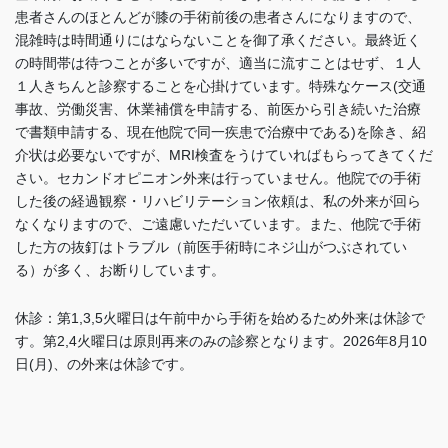
患者さんのほとんどが膝の手術前後の患者さんになりますので、
混雑時は時間通りにはならないことを御了承ください。最終近く
の時間帯は待つことが多いですが、適当に流すことはせず、１人
１人きちんと診察することを心掛けています。特殊なケース(交通
事故、労働災害、休業補償を申請する、前医から引き続いた治療
で書類申請する、現在他院で同一疾患で治療中である)を除き、紹
介状は必要ないですが、MRI検査をうけていればもらってきてくだ
さい。セカンドオピニオン外来は行っていません。他院での手術
した後の経過観察・リハビリテーション依頼は、私の外来が回ら
なくなりますので、ご遠慮いただいています。また、他院で手術
した方の抜釘はトラブル（前医手術時にネジ山がつぶされてい
る）が多く、お断りしています
。
休診：第1,3,5火曜日は午前中から手術を始めるため外来は休診で
す。
第2,4火曜日は
原則再来のみの診察となります。2026年8月10
日(月)、の外来は休診です。