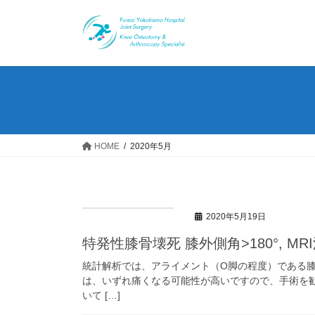
コ
ナ
ン
ビ
テ
ゲ
ン
ー
ツ
シ
へ
ョ
ス
ン
キ
に
ッ
移
HOME
2020年5月
プ
動
2020年5月19日
特発性膝骨壊死 膝外側角>180°, M
統計解析では、アライメント（O脚の程度）である膝外
は、いずれ痛くなる可能性が高いですので、手術を
いて […]