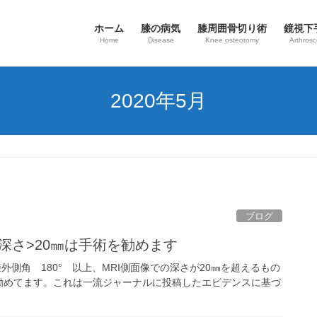
ホーム
膝の病気
​膝周囲骨切り術
鏡視下
Home
Disease
Knee osteotomy
Arthros
2020年5月
ブログ
RI深さ>20㎜は手術を勧めます
側角 180° 以上、MRI側面像での深さが20㎜を超えるもの
勧めてます。これは一流ジャーナルに投稿したエビデンスに基づ