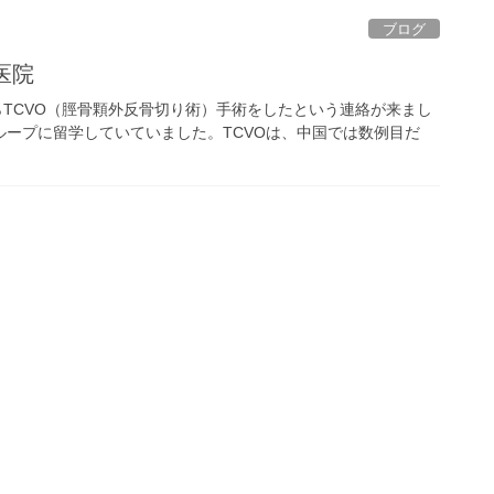
ブログ
医院
からTCVO（脛骨顆外反骨切り術）手術をしたという連絡が来まし
ループに留学していていました。TCVOは、中国では数例目だ