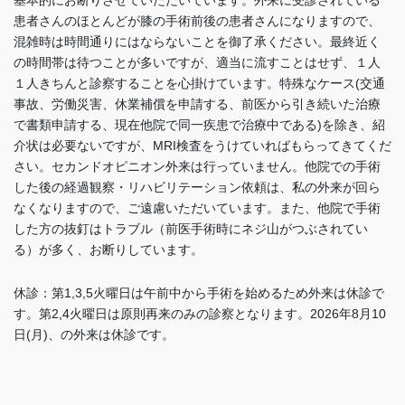
基本的にお断りさせていただいています。外来に受診されている
患者さんのほとんどが膝の手術前後の患者さんになりますので、
混雑時は時間通りにはならないことを御了承ください。最終近く
の時間帯は待つことが多いですが、適当に流すことはせず、１人
１人きちんと診察することを心掛けています。特殊なケース(交通
事故、労働災害、休業補償を申請する、前医から引き続いた治療
で書類申請する、現在他院で同一疾患で治療中である)を除き、紹
介状は必要ないですが、MRI検査をうけていればもらってきてくだ
さい。セカンドオピニオン外来は行っていません。他院での手術
した後の経過観察・リハビリテーション依頼は、私の外来が回ら
なくなりますので、ご遠慮いただいています。また、他院で手術
した方の抜釘はトラブル（前医手術時にネジ山がつぶされてい
る）が多く、お断りしています
。
休診：第1,3,5火曜日は午前中から手術を始めるため外来は休診で
す。
第2,4火曜日は
原則再来のみの診察となります。2026年8月10
日(月)、の外来は休診です。