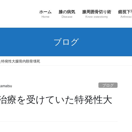
ホーム
膝の病気
​膝周囲骨切り術
鏡視下
Home
Disease
Knee osteotomy
Arthros
ブログ
た特発性大腿骨内顆骨壊死
ブログ
kamatsu
治療を受けていた特発性大