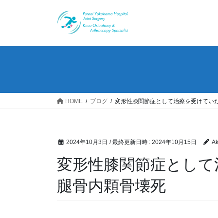
コ
ナ
ン
ビ
テ
ゲ
ン
ー
ツ
シ
へ
ョ
ス
ン
キ
に
ッ
移
HOME
ブログ
変形性膝関節症として治療を受けてい
プ
動
2024年10月3日
/ 最終更新日時 :
2024年10月15日
A
変形性膝関節症として
腿骨内顆骨壊死