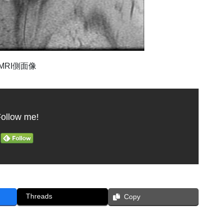
MRI側面像
ollow me!
Threads
Copy