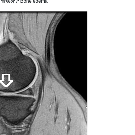
骨壊死とBone edema