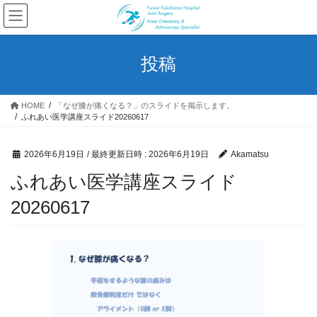
コ
ナ
ン
ビ
テ
ゲ
ン
ー
投稿
ツ
シ
へ
ョ
ス
ン
HOME
「なぜ膝が痛くなる？」のスライドを掲示します。
キ
に
ふれあい医学講座スライド20260617
ッ
移
プ
動
2026年6月19日
/ 最終更新日時 :
2026年6月19日
Akamatsu
ふれあい医学講座スライド
20260617