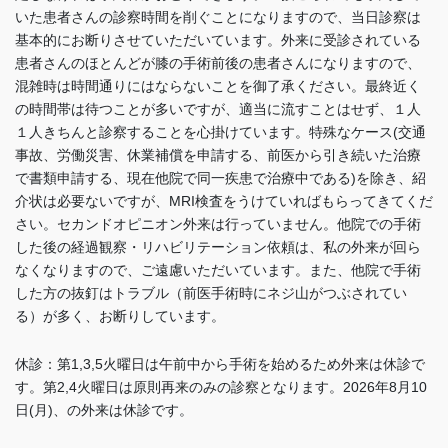
いた患者さんの診察時間を削ぐことになりますので、当日診察は
基本的にお断りさせていただいています。外来に受診されている
患者さんのほとんどが膝の手術前後の患者さんになりますので、
混雑時は時間通りにはならないことを御了承ください。最終近く
の時間帯は待つことが多いですが、適当に流すことはせず、１人
１人きちんと診察することを心掛けています。特殊なケース(交通
事故、労働災害、休業補償を申請する、前医から引き続いた治療
で書類申請する、現在他院で同一疾患で治療中である)を除き、紹
介状は必要ないですが、MRI検査をうけていればもらってきてくだ
さい。セカンドオピニオン外来は行っていません。他院での手術
した後の経過観察・リハビリテーション依頼は、私の外来が回ら
なくなりますので、ご遠慮いただいています。また、他院で手術
した方の抜釘はトラブル（前医手術時にネジ山がつぶされてい
る）が多く、お断りしています
。
休診：第1,3,5火曜日は午前中から手術を始めるため外来は休診で
す。
第2,4火曜日は
原則再来のみの診察となります。2026年8月10
日(月)、の外来は休診です。