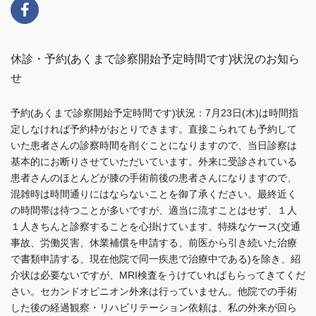
休診・予約(あくまで診察開始予定時間です)状況のお知ら
せ
予約(あくまで診察開始予定時間です)状況：7月23日(木)は時間指
定しなければ予約枠がおとりできます。直接こられても予約して
いた患者さんの診察時間を削ぐことになりますので、当日診察は
基本的にお断りさせていただいています。外来に受診されている
患者さんのほとんどが膝の手術前後の患者さんになりますので、
混雑時は時間通りにはならないことを御了承ください。最終近く
の時間帯は待つことが多いですが、適当に流すことはせず、１人
１人きちんと診察することを心掛けています。特殊なケース(交通
事故、労働災害、休業補償を申請する、前医から引き続いた治療
で書類申請する、現在他院で同一疾患で治療中である)を除き、紹
介状は必要ないですが、MRI検査をうけていればもらってきてくだ
さい。セカンドオピニオン外来は行っていません。他院での手術
した後の経過観察・リハビリテーション依頼は、私の外来が回ら