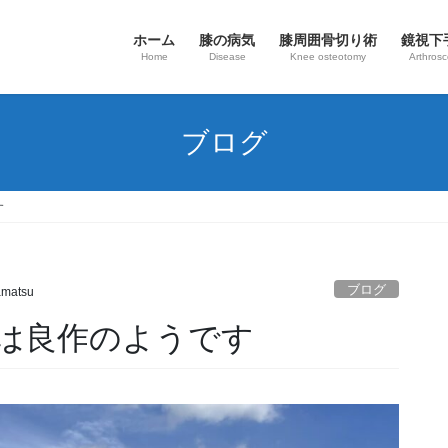
ホーム
膝の病気
​膝周囲骨切り術
鏡視下
Home
Disease
Knee osteotomy
Arthros
ブログ
す
ブログ
matsu
は良作のようです