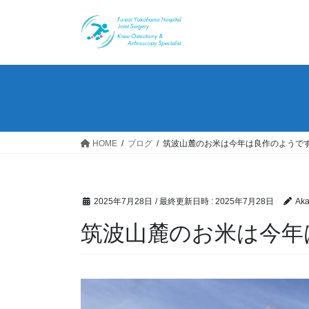
コ
ナ
ン
ビ
テ
ゲ
ン
ー
ツ
シ
へ
ョ
ス
ン
キ
に
ッ
移
HOME
ブログ
筑波山麓のお米は今年は良作のようで
プ
動
2025年7月28日
/ 最終更新日時 :
2025年7月28日
Aka
筑波山麓のお米は今年