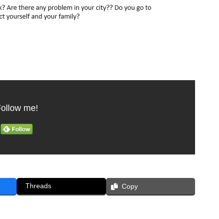
ollow me!
Threads
Copy