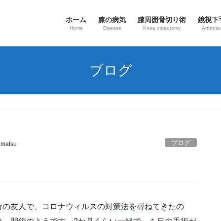
ホーム
膝の病気
​膝周囲骨切り術
鏡視下
Home
Disease
Knee osteotomy
Arthros
ブログ
ブログ
matsu
時の友人で、コロナウィルスの対策法を尋ねてきたの