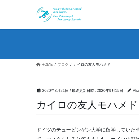
コ
ナ
ン
ビ
テ
ゲ
ン
ー
ツ
シ
へ
ョ
ス
ン
キ
に
ッ
移
HOME
ブログ
カイロの友人モハメド
プ
動
2020年3月21日
/ 最終更新日時 :
2020年9月15日
Aka
カイロの友人モハメド
ドイツのテュービンゲン大学に留学していた