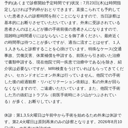
予約(あくまで診察開始予定時間です)状況：7月23日(木)は時間指
定しなければ予約枠がおとりできます。直接こられても予約して
いた患者さんの診察時間を削ぐことになりますので、当日診察は
基本的にお断りさせていただいています。外来に受診されている
患者さんのほとんどが膝の手術前後の患者さんになりますので、
混雑時は時間通りにはならないことを御了承ください。最終近く
の時間帯は待つことが多いですが、適当に流すことはせず、１人
１人きちんと診察することを心掛けています。特殊なケース(交通
事故、労働災害、休業補償を申請する、前医から引き続いた治療
で書類申請する、現在他院で同一疾患で治療中である)を除き、紹
介状は必要ないですが、MRI検査をうけていればもらってきてくだ
さい。セカンドオピニオン外来は行っていません。他院での手術
した後の経過観察・リハビリテーション依頼は、私の外来が回ら
なくなりますので、ご遠慮いただいています。また、他院で手術
した方の抜釘はトラブル（前医手術時にネジ山がつぶされてい
る）が多く、お断りしています
。
休診：第1,3,5火曜日は午前中から手術を始めるため外来は休診で
す。
第2,4火曜日は
原則再来のみの診察となります。2026年8月10