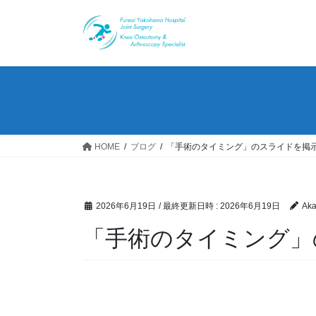
コ
ナ
ン
ビ
テ
ゲ
ン
ー
ツ
シ
へ
ョ
ス
ン
キ
に
ッ
移
HOME
ブログ
「手術のタイミング」のスライドを掲
プ
動
2026年6月19日
/ 最終更新日時 :
2026年6月19日
Aka
「手術のタイミング」