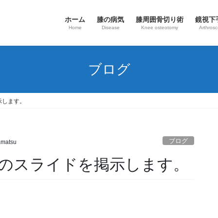
ホーム
膝の病気
​膝周囲骨切り術
鏡視下
Home
Disease
Knee osteotomy
Arthros
ブログ
示します。
ブログ
matsu
のスライドを掲示します。